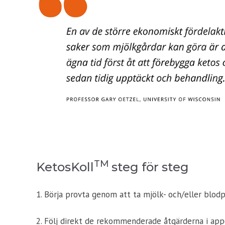
TM
KetosKoll
steg för steg
1. Bör
ja provta genom att ta mjölk- och/eller blod
2. Följ direkt de rekommenderade åtgärderna i app