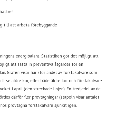
bättre!
lag till att arbeta förebyggande
ningens energibalans. Statistiken gör det möjligt att
möjligt att sätta in preventiva åtgärder för en
dan. Grafen visar hur stor andel av förstakalvare som
tt se äldre kor, eller både äldre kor och förstakalvare
ket i april (den streckade linjen). En tredjedel av de
rdes därför fler provtagningar (stapeln visar antalet
 hos provtagna förstakalvare sjunkit igen.