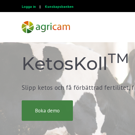
Logga in
|
Kunskapsbanken
TM
KetosKoll
Slipp ketos och få förbättrad fertilitet
Boka demo