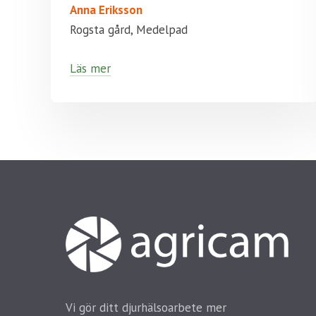
Anna Eriksson
Rogsta gård, Medelpad
Läs mer
Vi gör ditt djurhälsoarbete mer