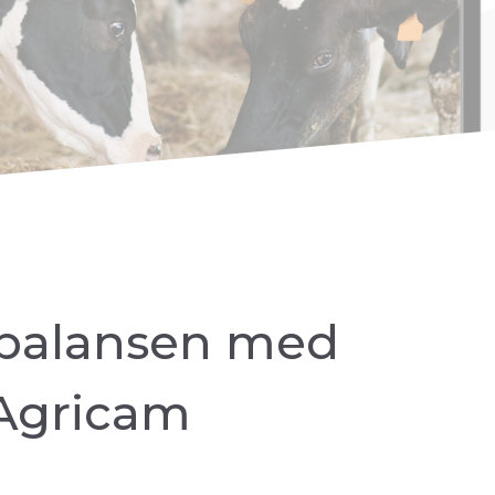
ibalansen m
ed
 Agricam