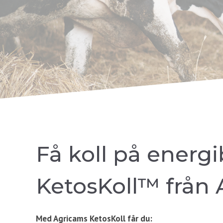
Få koll på energ
KetosKoll™ från
Med Agricams KetosKoll får du: