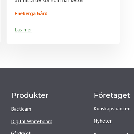
att hitta de kor som har ketos."
Eneberga Gård
Läs mer
Produkter
Företaget
Kunskapsbanken
Bacticam
Nyheter
Digital Whiteboard
GårdsKoll