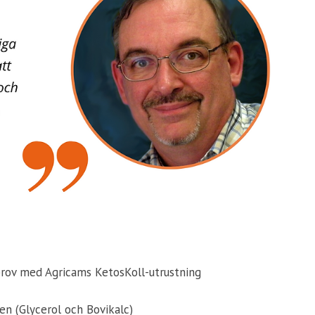
prov med Agricams KetosKoll-utrustning
en (Glycerol och Bovikalc)