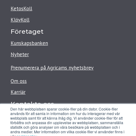
KetosKoll
KlövKoll
Företaget
Kunskapsbanken
Nyheter
Prenumerera på Agricams nyhetsbrev
Om oss
Karriär
Kontakta oss
Den här webbplatsen sparar cookie-filer på din dator. Cookie-filer
används för att samla in information om hur du interagerar med vår
support@agricam.se
webbplats samt för att känna ihåg dig. Vi använder cookie-filer för att
förbättra och anpassa din upplevelse av webbplatsen, sammanställa
+4676-861 99 08
statistik och göra analyser om våra besökare på webbplatsen och i
andra medier. Mer information om vilka cookie-filer vi använder finns i