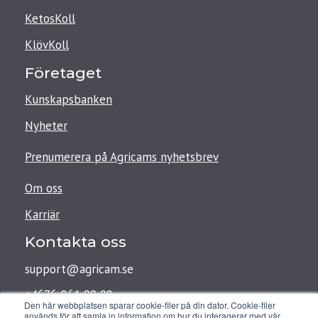
KetosKoll
KlövKoll
Företaget
Kunskapsbanken
Nyheter
Prenumerera på Agricams nyhetsbrev
Om oss
Karriär
Kontakta oss
support@agricam.se
+4676-861 99 08
Den här webbplatsen sparar cookie-filer på din dator. Cookie-filer
används för att samla in information om hur du interagerar med vår