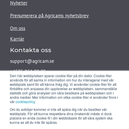
Nyheter
Prenumerera på Agricams nyhetsbrev
Om oss
Karriär
Kontakta oss
support@agricam.se
+4676-861 99 08
Den här webbplatsen sparar cookie-filer på din dator. Cookie-filer
används för att samla in information om hur du interagerar med vår
webbplats samt för att känna ihåg dig. Vi använder cookie-filer för att
förbättra och anpassa din upplevelse av webbplatsen, sammanställa
Agricam AB
statistik och göra analyser om våra besökare på webbplatsen och i
andra medier. Mer information om vilka cookie-filer vi använder finns i
vår
cookiepolicy
.
Teknikringen 8D
Om du avböjer kommer vi inte att spåra dig när du besöker vår
583 30 Linköping
webbplats. För att kunna respektera dina önskemål måste vi dock
placera en enda cookie-fil i din webbläsare för att våra system ska
kunna se att du inte får spåras.